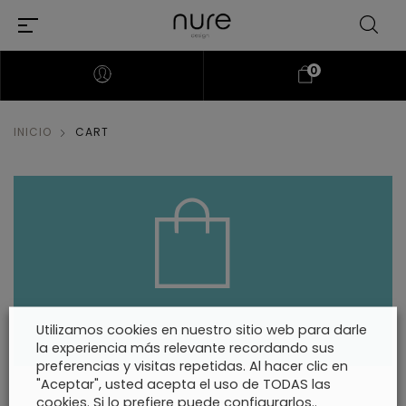
0
INICIO
CART
Utilizamos cookies en nuestro sitio web para darle
Tu carrito está vacío.
la experiencia más relevante recordando sus
preferencias y visitas repetidas. Al hacer clic en
"Aceptar", usted acepta el uso de TODAS las
cookies. Si lo prefiere puede configurarlos..